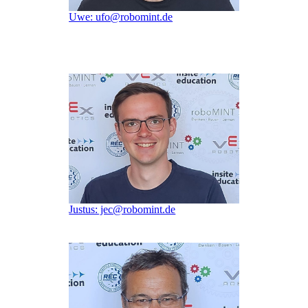
Uwe: ufo@robomint.de
Justus: jec@robomint.de