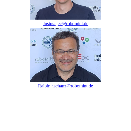
Justus: jec@robomint.de
Ralph: r.schanz@robomint.de